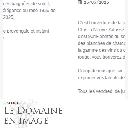
26/05/2026
C'est l'ouverture de la saison de la terrasse d'été du
Clos la Neuve. Adossé à la cave, cernée de vignes,
c'est 90m² abrités du soleil où vous pouvez déguster
des planches de charcuterie accompagnées de toute
la gamme des vins du domaine. Rosé, blanc ou
rouge, vous trouverez de quoi satisfaire vos papilles.
Group de musique live ou dj, vous pourrez aussi
exprimer vos talents de danseurs !
Tous les vendredi de juin et jeudi du mois de juillet.
Galerie
Le Domaine
en image